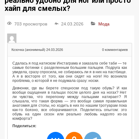
реально удобно для ног или просто
хайп для смелых?
703 просмотров
24.03.2026
Мода
Козочка (анонимный)
24.03.2026
0
комментариев
Сдалась я под натиском Инстаграма и заказала себе таби — те
самые ботинки с разделенным большим пальцем. Подруга как
увидела, сразу спросила, не собираюсь ли я в них на пастбище.
А я в восторге от того, как они сидят на ноге! Но возникла
проблема, о которой я не подумала сразу: носки.
Девчонки, где вы берете спецноски под такую обувь? И как
вообще ощущения в пальцах после целого дня на ногах? Нет
ли чувства, что перепонку между пальцами натирает? Я
слышала, что такая форма — это вообще самая правильная
анатомия для стопы, но ходить в них по нашим тротуарам пока
как-то боязно, все оборачиваются. Поделитесь опытом: это
обувь на один сезон или реально любовь надолго из-за
комфорта?
Поделиться: