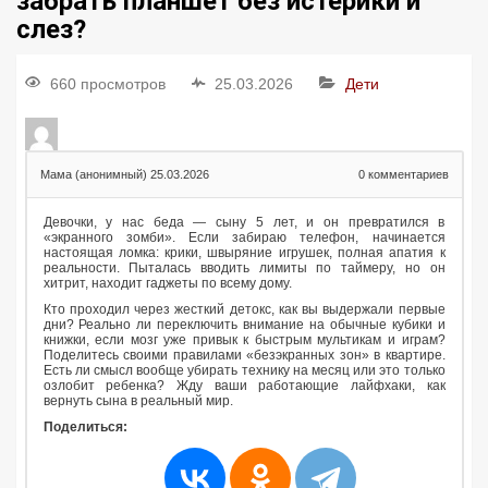
забрать планшет без истерики и
слез?
660 просмотров
25.03.2026
Дети
Мама (анонимный)
25.03.2026
0
комментариев
Девочки, у нас беда — сыну 5 лет, и он превратился в
«экранного зомби». Если забираю телефон, начинается
настоящая ломка: крики, швыряние игрушек, полная апатия к
реальности. Пыталась вводить лимиты по таймеру, но он
хитрит, находит гаджеты по всему дому.
Кто проходил через жесткий детокс, как вы выдержали первые
дни? Реально ли переключить внимание на обычные кубики и
книжки, если мозг уже привык к быстрым мультикам и играм?
Поделитесь своими правилами «безэкранных зон» в квартире.
Есть ли смысл вообще убирать технику на месяц или это только
озлобит ребенка? Жду ваши работающие лайфхаки, как
вернуть сына в реальный мир.
Поделиться: