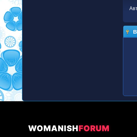
Ав
В
WOMANISH
FORUM