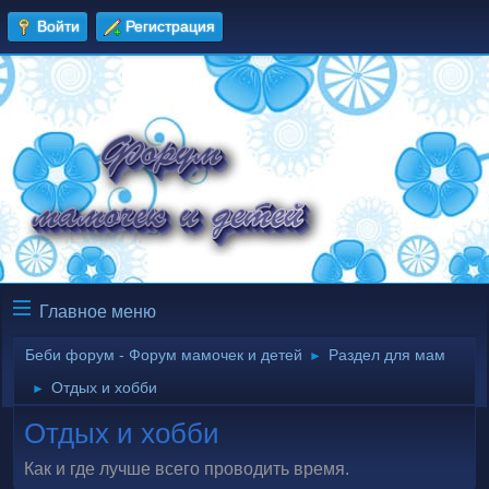
Войти
Регистрация
Главное меню
Беби форум - Форум мамочек и детей
Раздел для мам
►
Отдых и хобби
►
Отдых и хобби
Как и где лучше всего проводить время.