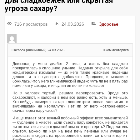
для сладкоежек или скрытая
угроза сахару?
716 просмотров
24.03.2026
Здоровье
Сахарок (анонимный)
24.03.2026
0
комментариев
Девчонки, у меня диабет 2 типа, и жизнь без сладкого
превратилась в сплошное уныние. Недавно открыла для себя
кондитерский изомальт — из него такие красивые леденцы
делают и в пп-десерты добавляют. Продавец в магазине
божилась, что у него гликемический индекс чуть ли не в пять раз
ниже, чем у сахара, и инсулин он почти не колышет.
Но я человек тертый, решила перепроверить. Вроде это
сахароспирт, и калории в нем всё равно есть, хоть и меньше.
Кто-нибудь замерял сахар глюкометром после чаепития с
вкусняшками на изомальте? Нет ли от него «отложенного»
скачка через пару часов?
И еще пугает этот вечный побочный эффект всех заменителей
— бурление в животе. Если съесть пару конфеток, не придется
ли потом весь вечер в дамской комнате проводить? Поделитесь
опытом, можно ли нам на нем печь печенье или лучше не
рисковать и сидеть на проверенной стевии, хоть она и горчит