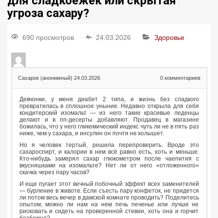
для сладкоежек или скрытая
угроза сахару?
690 просмотров
24.03.2026
Здоровье
Сахарок (анонимный)
24.03.2026
0
комментариев
Девчонки, у меня диабет 2 типа, и жизнь без сладкого
превратилась в сплошное уныние. Недавно открыла для себя
кондитерский изомальт — из него такие красивые леденцы
делают и в пп-десерты добавляют. Продавец в магазине
божилась, что у него гликемический индекс чуть ли не в пять раз
ниже, чем у сахара, и инсулин он почти не колышет.
Но я человек тертый, решила перепроверить. Вроде это
сахароспирт, и калории в нем всё равно есть, хоть и меньше.
Кто-нибудь замерял сахар глюкометром после чаепития с
вкусняшками на изомальте? Нет ли от него «отложенного»
скачка через пару часов?
И еще пугает этот вечный побочный эффект всех заменителей
— бурление в животе. Если съесть пару конфеток, не придется
ли потом весь вечер в дамской комнате проводить? Поделитесь
опытом, можно ли нам на нем печь печенье или лучше не
рисковать и сидеть на проверенной стевии, хоть она и горчит