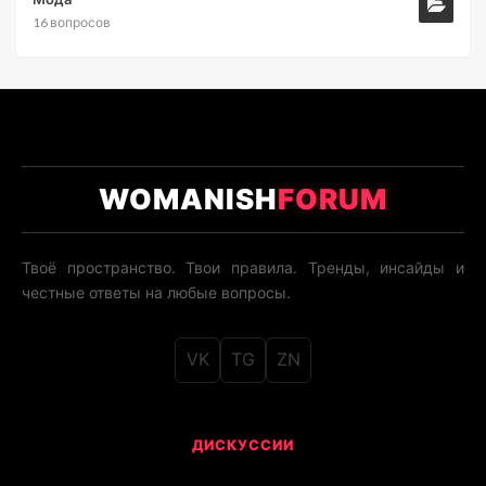
16 вопросов
WOMANISH
FORUM
Твоё пространство. Твои правила. Тренды, инсайды и
честные ответы на любые вопросы.
VK
TG
ZN
ДИСКУССИИ