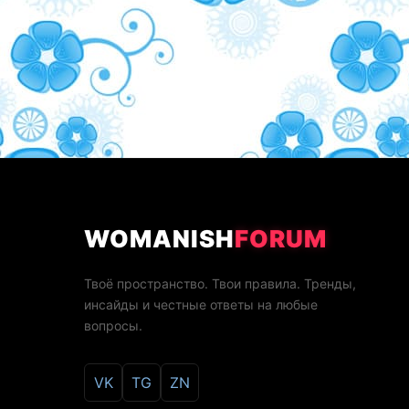
WOMANISH
FORUM
Твоё пространство. Твои правила. Тренды,
инсайды и честные ответы на любые
вопросы.
VK
TG
ZN