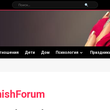
тношения
Дети
Дом
Психология
Праздник
ishForum