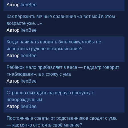
Автор
IrenBee
Как пережить вечные сравнения «а вот мой в этом
возрасте уже…»
Автор
IrenBee
Когда начинать вводить бутылочку, чтобы не
испортить грудное вскармливание?
Автор
IrenBee
Ребёнок мало прибавляет в весе — педиатр говорит
«наблюдаем», а я схожу с ума
Автор
IrenBee
Страшно выходить на первую прогулку с
новорожденным
Автор
IrenBee
Постоянные советы от родственников сводят с ума
— как мягко отстоять своё мнение?