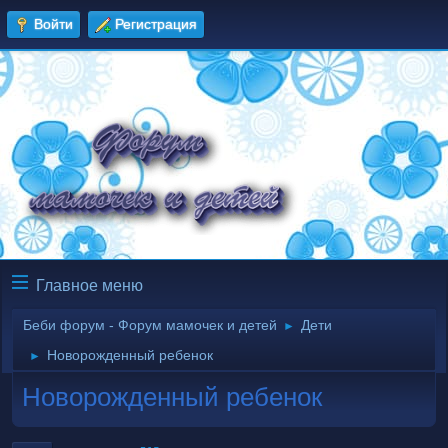
Войти
Регистрация
Главное меню
Беби форум - Форум мамочек и детей
Дети
►
Новорожденный ребенок
►
Новорожденный ребенок