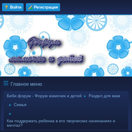
Войти
Регистрация
Главное меню
Беби форум - Форум мамочек и детей
Раздел для мам
►
Семья
►
►
Как поддержать ребенка в его творческих начинаниях и
мечтах?