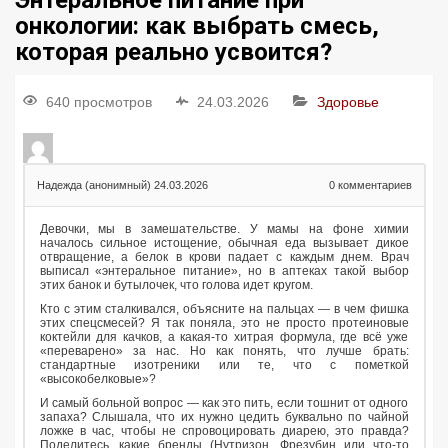
Энтеральное питание при
онкологии: как выбрать смесь,
которая реально усвоится?
640 просмотров
24.03.2026
Здоровье
Надежда (анонимный)
24.03.2026
0
комментариев
Девочки, мы в замешательстве. У мамы на фоне химии
началось сильное истощение, обычная еда вызывает дикое
отвращение, а белок в крови падает с каждым днем. Врач
выписал «энтеральное питание», но в аптеках такой выбор
этих банок и бутылочек, что голова идет кругом.
Кто с этим сталкивался, объясните на пальцах — в чем фишка
этих спецсмесей? Я так поняла, это не просто протеиновые
коктейли для качков, а какая-то хитрая формула, где всё уже
«переварено» за нас. Но как понять, что лучше брать:
стандартные изотреники или те, что с пометкой
«высокобелковые»?
И самый больной вопрос — как это пить, если тошнит от одного
запаха? Слышала, что их нужно цедить буквально по чайной
ложке в час, чтобы не спровоцировать диарею, это правда?
Поделитесь, какие бренды (Нутризон, Фрезубин или что-то