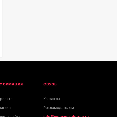
ФОРМАЦИЯ
СВЯЗЬ
проекте
Контакты
литика
Рекламодателям
вила сайта
info@womanishforum.ru