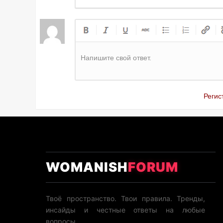
Напишите свой ответ.
Регис
WOMANISH
FORUM
Твоё пространство. Твои правила. Тренды,
инсайды и честные ответы на любые
вопросы.