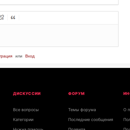
трация
или
Вход
ДИСКУССИИ
ФОРУМ
ИН
Все вопросы
Темы форума
О 
Категории
Последние сообщения
По
Нужна помощь
Правила
Пра