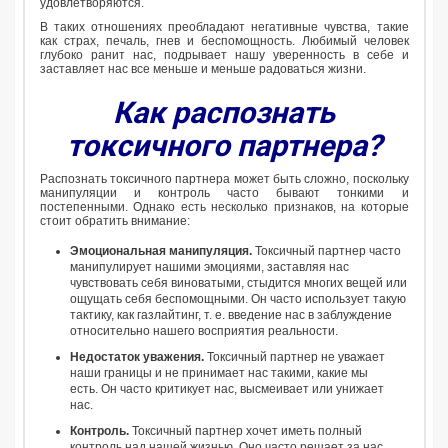
удовлетворяются.
В таких отношениях преобладают негативные чувства, такие
как страх, печаль, гнев и беспомощность. Любимый человек
глубоко ранит нас, подрывает нашу уверенность в себе и
заставляет нас все меньше и меньше радоваться жизни.
Как распознать
токсичного партнера?
Распознать токсичного партнера может быть сложно, поскольку
манипуляции и контроль часто бывают тонкими и
постепенными. Однако есть несколько признаков, на которые
стоит обратить внимание:
Эмоциональная манипуляция.
Токсичный партнер часто
манипулирует нашими эмоциями, заставляя нас
чувствовать себя виноватыми, стыдится многих вещей или
ощущать себя беспомощными. Он часто использует такую ​​
тактику, как газлайтинг, т. е. введение нас в заблуждение
относительно нашего восприятия реальности.
Недостаток уважения.
Токсичный партнер не уважает
наши границы и не принимает нас такими, какие мы
есть. Он часто критикует нас, высмеивает или унижает
нас.
Контроль.
Токсичный партнер хочет иметь полный
контроль над нашей жизнью. Оно часто решает за нас,