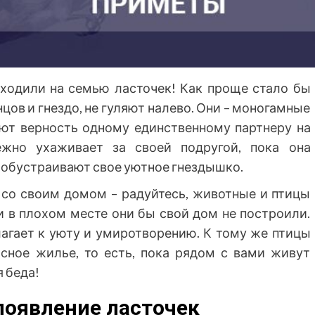
оходили на семью ласточек! Как проще стало бы
нцов и гнездо, не гуляют налево. Они – моногамные
няют верность одному единственному партнеру на
жно ухаживает за своей подругой, пока она
е обустраивают свое уютное гнездышко.
 со своим домом – радуйтесь, животные и птицы
и в плохом месте они бы свой дом не построили.
агает к уюту и умиротворению. К тому же птицы
сное жилье, то есть, пока рядом с вами живут
я беда!
появление ласточек