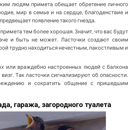
оким людям примета обещает обретение личного
дие, мир в семье и на сердце, благоденствие и
о предвещает появление такого гнезда.
 примета тем более хорошая. Значит, что вас будут
аче и быть не может. Ласточки создают своим
рой трудно находиться нечестным, пакостливым и
ных или враждебно настроенных людей с балкона
 визг. Так ласточки сигнализируют об опасности.
преждению и сократить общение с пришедшим
ада, гаража, загородного туалета