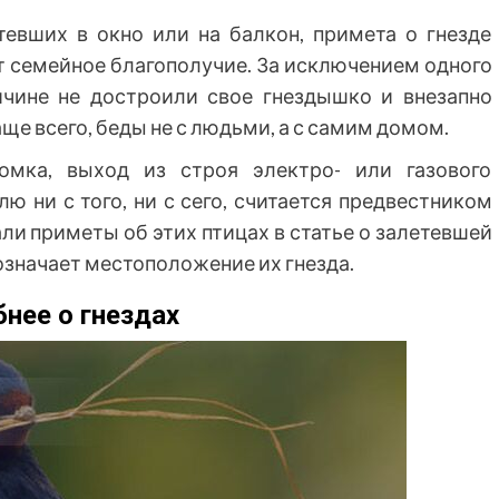
тевших в окно или на балкон, примета о гнезде
ит семейное благополучие. За исключением одного
ричине не достроили свое гнездышко и внезапно
аще всего, беды не с людьми, а с самим домом.
омка, выход из строя электро- или газового
лю ни с того, ни с сего, считается предвестником
и приметы об этих птицах в статье о залетевшей
 означает местоположение их гнезда.
нее о гнездах