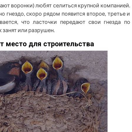
вают воронки) любят селиться крупной компанией.
о гнездо, скоро рядом появится второе, третье и
ывается, что ласточки передают свои гнезда по
к занят или разрушен.
т место для строительства