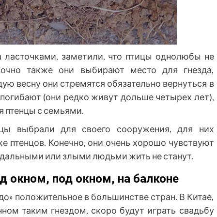
а ласточками, заметили, что птицы однолюбы не
Точно также они выбирают место для гнезда,
дую весну они стремятся обязательно вернуться в
 погибают (они редко живут дольше четырех лет),
я птенцы с семьями.
ицы выбрали для своего сооружения, для них
е птенцов. Конечно, они очень хорошо чувствуют
ндальными или злыми людьми жить не станут.
ад окном, под окном, на балконе
до» положительное в большинстве стран. В Китае,
нном таким гнездом, скоро будут играть свадьбу