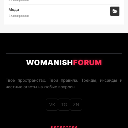
Мода
16 вопросов
WOMANISH
FORUM
Твоё пространство. Твои правила. Тренды, инсайды и
честные ответы на любые вопросы.
VK
TG
ZN
ДИСКУССИИ