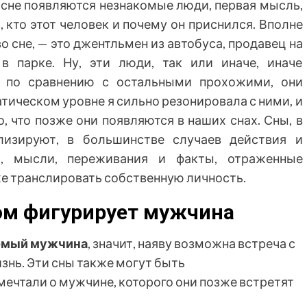
о сне появляются незнакомые люди, первая мысль,
 кто этот человек и почему он приснился. Вполне
о сне, — это джентльмен из автобуса, продавец на
в парке. Ну, эти люди, так или иначе, иначе
 по сравнению с остальными прохожими, они
атическом уровне я сильно резонировала с ними, и
, что позже они появляются в наших снах. Сны, в
лизируют, в большинстве случаев действия и
и, мысли, переживания и факты, отраженные
же транслировать собственную личность.
ром фигурирует мужчина
омый мужчина
, значит, наяву возможна встреча с
знь. Эти сны также могут быть
ечтали о мужчине, которого они позже встретят