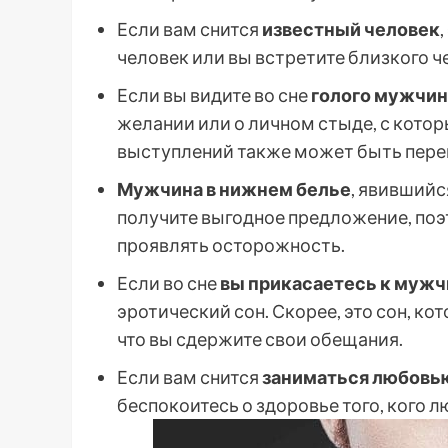
Если вам снится
известный человек
человек или вы встретите близкого че
Если вы видите во сне
голого мужчи
желании или о личном стыде, с кото
выступлений также может быть перен
Мужчина в нижнем белье
, явившийс
получите выгодное предложение, по
проявлять осторожность.
Если во сне
вы прикасаетесь к мужчи
эротический сон. Скорее, это сон, кот
что вы сдержите свои обещания.
Если вам снится
заниматься любовь
беспокоитесь о здоровье того, кого л