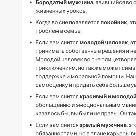
Бородатый мужчина
, явившийся во 
жизненных уроков.
Когда во сне появляется
покойник
, э
проблем в семье.
Если вам снится
молодой человек
, 
принимать собственные решения и не 
Молодой человек во сне олицетворяе
приключениям, но также может симв
поддержке и моральной помощи. Наш
самооценку и придать себе больше у
Если вам снится
красивый и молодо
обольщению и эмоциональным манипул
казалось бы, вы были не правы. Он т
Если вам снится
зрелый мужчина
, э
обязанностями, но в плане карьеры 