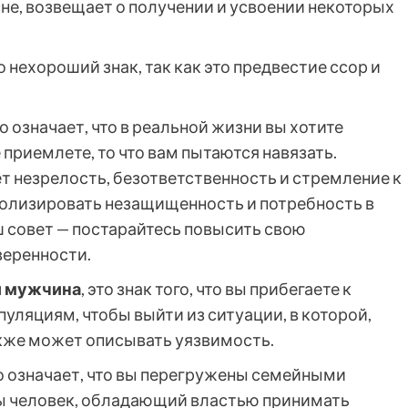
сне, возвещает о получении и усвоении некоторых
то нехороший знак, так как это предвестие ссор и
это означает, что в реальной жизни вы хотите
приемлете, то что вам пытаются навязать.
т незрелость, безответственность и стремление к
олизировать незащищенность и потребность в
 совет — постарайтесь повысить свою
веренности.
й мужчина
, это знак того, что вы прибегаете к
яциям, чтобы выйти из ситуации, в которой,
акже может описывать уязвимость.
то означает, что вы перегружены семейными
вы человек, обладающий властью принимать