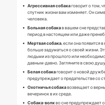
Агрессивная собака
говорит о том, 
спутник жизни вам изменяет. Он си
человека.
Больная собака
в вашем сне предста
период в настоящем или даже прене
Мертвая собака
, если она появится в
больше задуматься о своей жизни. Эт
людьми из прошлого или необходимо
давным-давно. Загляните в свою душу,
Белая собака
говорит о новой дружбе
предупреждает о предательстве со с
Охотничья собака
возвещает о верных
вечеринок в их среде.
Собака-волк
во сне предупреждает о 