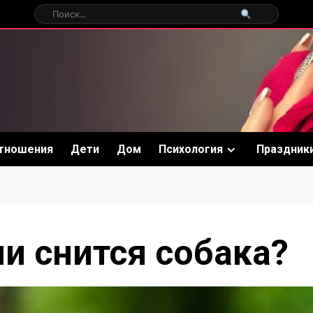
тношения
Дети
Дом
Психология
Праздник
ли снится собака?