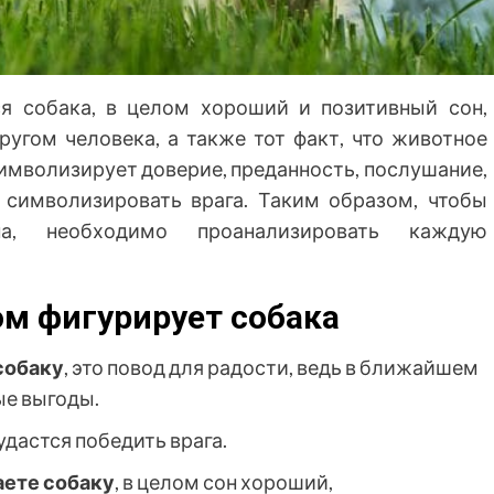
тся собака, в целом хороший и позитивный сон,
другом человека, а также тот факт, что животное
символизирует доверие, преданность, послушание,
 символизировать врага. Таким образом, чтобы
а, необходимо проанализировать каждую
ом фигурирует собака
собаку
, это повод для радости, ведь в ближайшем
е выгоды.
 удастся победить врага.
аете собаку
, в целом сон хороший,