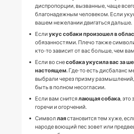
диспропорции, вызванные, чаще всег
благонадежным человеком. Если укус н
вашем нежелании двигаться дальше.
Если
укус собаки произошел в обла
обязанностями. Плечо также символи
кто-то зависит от вас больше, чем ва
Если во сне
собака укусила вас за ш
настоящем.
Где-то есть дисбаланс м
выбрали через призму размышлений, п
быть в полном несогласии.
Если вам снится
лающая собака
, это
горечи и огорчений.
Символ
лая
становится тем хуже, есл
народе воющий пес зовет или предвещ