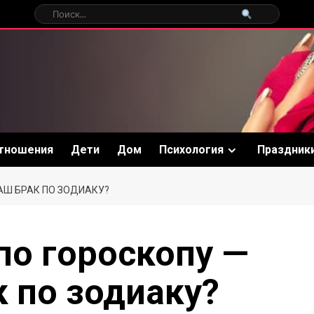
тношения
Дети
Дом
Психология
Праздник
АШ БРАК ПО ЗОДИАКУ?
по гороскопу —
к по зодиаку?