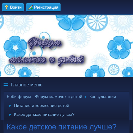
Войти
Регистрация
Главное меню
Беби форум - Форум мамочек и детей
Консультации
►
Питание и кормление детей
►
Какое детское питание лучше?
►
Какое детское питание лучше?