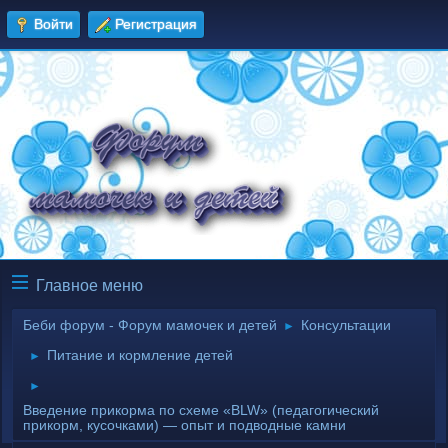
Войти
Регистрация
Главное меню
Беби форум - Форум мамочек и детей
Консультации
►
Питание и кормление детей
►
►
Введение прикорма по схеме «BLW» (педагогический
прикорм, кусочками) — опыт и подводные камни