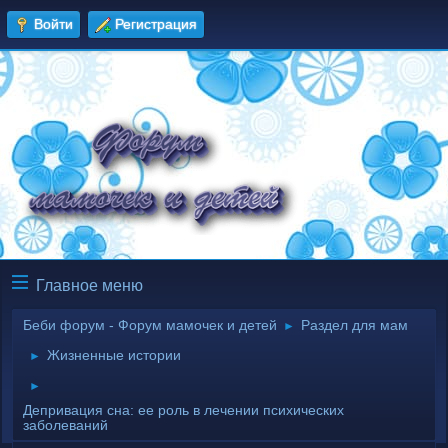
Войти
Регистрация
Главное меню
Беби форум - Форум мамочек и детей
Раздел для мам
►
Жизненные истории
►
►
Депривация сна: ее роль в лечении психических
заболеваний