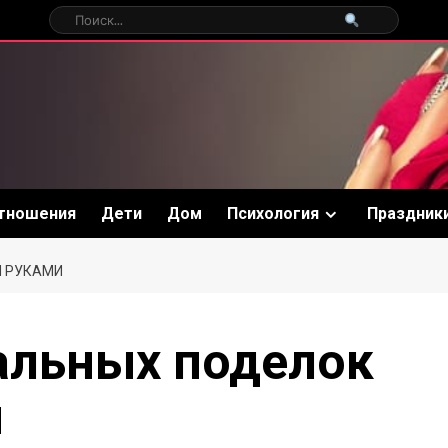
тношения
Дети
Дом
Психология
Праздник
И РУКАМИ
альных поделок
и