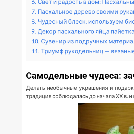
6.
Свет и радость в дом: Пасхальн
7.
Пасхальное дерево своими рука
8.
Чудесный блеск: используем бис
9.
Декор пасхального яйца пайетка
10.
Сувенир из подручных материа
11.
Триумф рукодельниц — вязаны
Самодельные чудеса: з
Делать необычные украшения и подарки
традиция соблюдалась до начала XX в. и