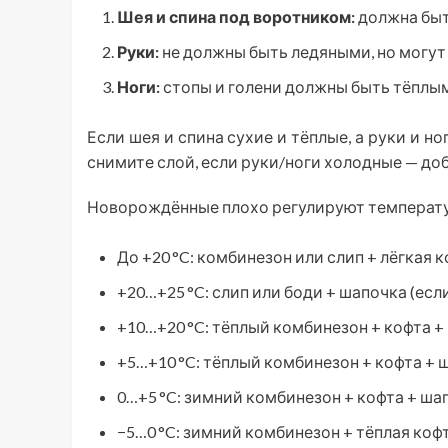
Шея и спина под воротником:
должна быть
Руки:
не должны быть ледяными, но могут
Ноги:
стопы и голени должны быть тёплым
Если шея и спина сухие и тёплые, а руки и н
снимите слой, если руки/ноги холодные — доб
Новорождённые плохо регулируют температур
До +20 °C: комбинезон или слип + лёгкая к
+20…+25 °C: слип или боди + шапочка (есл
+10…+20 °C: тёплый комбинезон + кофта +
+5…+10 °C: тёплый комбинезон + кофта + ш
0…+5 °C: зимний комбинезон + кофта + шап
−5…0 °C: зимний комбинезон + тёплая кофт