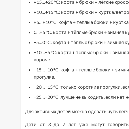
+15…+20 °C: кофта + брюки + лёгкие кросс
+10…+15 °C: кофта + брюки + куртка/ветро
+5…+10 °C: кофта + тёплые брюки + куртка
0…+5 °C: кофта + тёплые брюки + зимняя к
−5…0 °C: кофта + тёплые брюки + зимняя к
−10…−5 °C: кофта + тёплые брюки + зимняя
короче.
−15…−10 °C: кофта + тёплые брюки + зимня
прогулка.
−20…−15 °C: только короткие прогулки, ес
−25…−20 °C: лучше не выходить, если нет
Для активных детей можно одевать чуть легче
Дети от 3 до 7 лет уже могут говорить