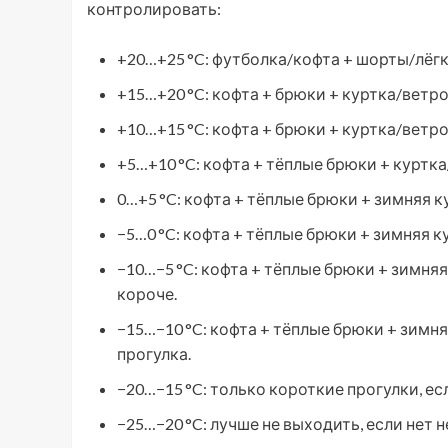
контролировать:
+20…+25 °C: футболка/кофта + шорты/лёг
+15…+20 °C: кофта + брюки + куртка/ветро
+10…+15 °C: кофта + брюки + куртка/ветро
+5…+10 °C: кофта + тёплые брюки + куртка
0…+5 °C: кофта + тёплые брюки + зимняя к
−5…0 °C: кофта + тёплые брюки + зимняя к
−10…−5 °C: кофта + тёплые брюки + зимняя
короче.
−15…−10 °C: кофта + тёплые брюки + зимня
прогулка.
−20…−15 °C: только короткие прогулки, ес
−25…−20 °C: лучше не выходить, если нет