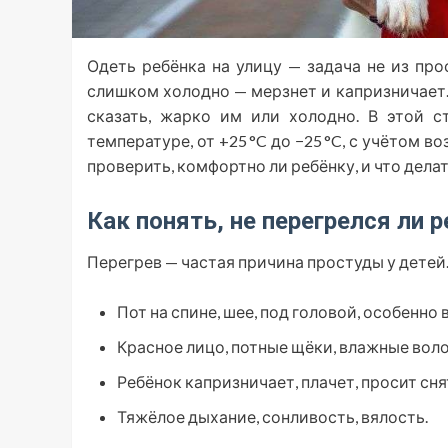
Одеть ребёнка на улицу — задача не из пр
слишком холодно — мерзнет и капризничает
сказать, жарко им или холодно. В этой с
температуре, от +25 °C до −25 °C, с учётом в
проверить, комфортно ли ребёнку, и что делат
Как понять, не перегрелся ли 
Перегрев — частая причина простуды у детей
Пот на спине, шее, под головой, особенно 
Красное лицо, потные щёки, влажные вол
Ребёнок капризничает, плачет, просит сня
Тяжёлое дыхание, сонливость, вялость.