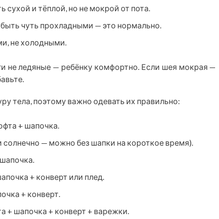
 сухой и тёплой, но не мокрой от пота.
 быть чуть прохладными — это нормально.
и, не холодными.
оги не ледяные — ребёнку комфортно. Если шея мокрая —
авьте.
у тела, поэтому важно одевать их правильно:
офта + шапочка.
и солнечно — можно без шапки на короткое время).
 шапочка.
апочка + конверт или плед.
очка + конверт.
а + шапочка + конверт + варежки.