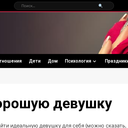
тношения
Дети
Дом
Психология
Праздник
хорошую девушку
айти идеальную девушку для себя (можно сказать,