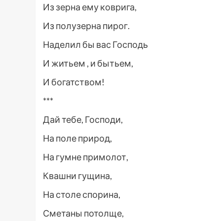
Из зерна ему коврига,
Из полузерна пирог.
Наделил бы вас Господь
И житьем , и бытьем,
И богатством!
***
Дай тебе, Господи,
На поле природ,
На гумне примолот,
Квашни гущина,
На столе спорина,
Сметаны потолще,