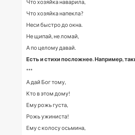
Что хозяйка наварила,
Что хозяйка напекла?
Неси быстро до окна.
Не щипай, не ломай,
А по целому давай.
Есть и стихи посложнее. Например, так
***
А дай Бог тому,
Кто в этом дому!
Ему рожь густа,
Рожь ужиниста!
Ему с колосу осьмина,