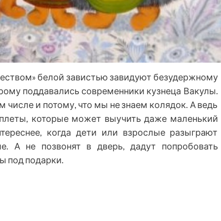
ждеством» белой завистью завидуют безудержному
орому поддавались современники кузнеца Вакулы.
ом числе и потому, что мы не знаем колядок. А ведь
уплеты, которые может выучить даже маленький
интереснее, когда дети или взрослые разыграют
е. А не позвонят в дверь, дадут попробовать
ы под подарки.