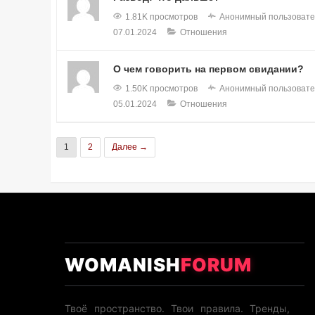
1.81K просмотров
Анонимный пользовате
07.01.2024
Отношения
О чем говорить на первом свидании?
1.50K просмотров
Анонимный пользовате
05.01.2024
Отношения
1
2
Далее →
WOMANISH
FORUM
Твоё пространство. Твои правила. Тренды,