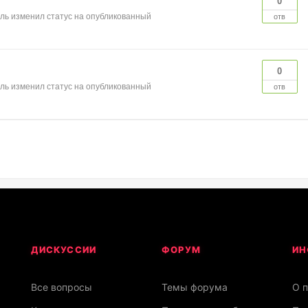
0
ль
изменил статус на опубликованный
отв
0
ль
изменил статус на опубликованный
отв
ДИСКУССИИ
ФОРУМ
ИН
Все вопросы
Темы форума
О 