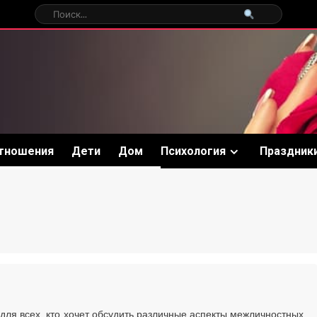
тношения
Дети
Дом
Психология
Праздник
для всех, кто хочет обсудить различные аспекты межличностных