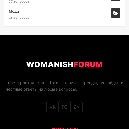
27 вопросов
Мода
16 вопросов
WOMANISH
FORUM
Твоё пространство. Твои правила. Тренды, инсайды и
честные ответы на любые вопросы.
VK
TG
ZN