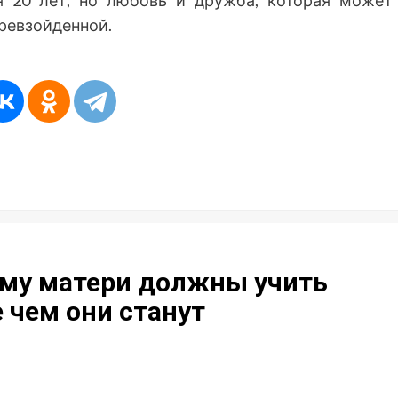
я 20 лет, но любовь и дружба, которая может
ревзойденной.
му матери должны учить
 чем они станут