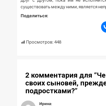
друг с другом, пока им не исполнитс
существовать между ними, является неп
Поделиться:
Просмотров:
448
2 комментария для “
Че
своих сыновей, прежде
подростками?
”
Ирина
: