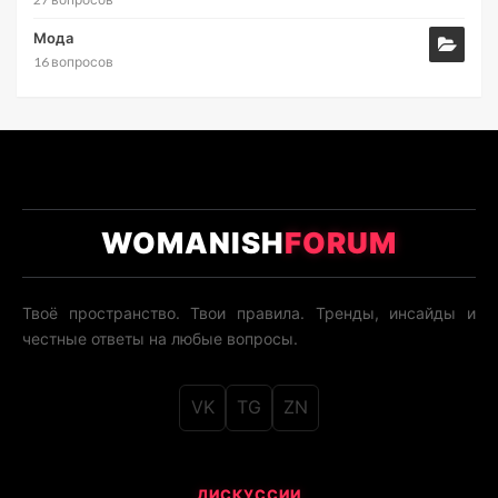
Мода
16 вопросов
WOMANISH
FORUM
Твоё пространство. Твои правила. Тренды, инсайды и
честные ответы на любые вопросы.
VK
TG
ZN
ДИСКУССИИ