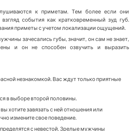
лушиваются к приметам. Тем более если они
х взгляд события как кратковременный зуд губ.
вания приметы с учетом локализации ощущений.
ужчины зачесались губы, значит, он сам не знает,
лены и он не способен озвучить и выразить
расной незнакомкой. Вас ждут только приятные
ся в выборе второй половины.
вы хотите завязать с ней отношения или
чно измените свое поведение.
определятся с невестой. Зрелые мужчины