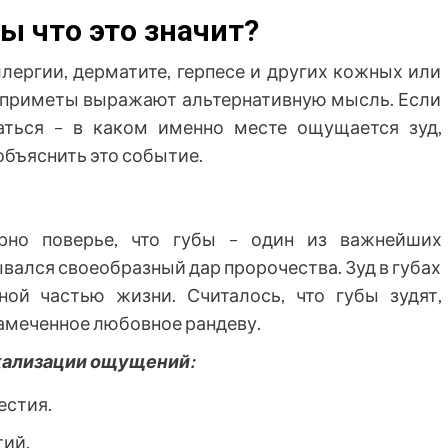
ы что это значит?
ллергии, дерматите, герпесе и других кожных или
 приметы выражают альтернативную мысль. Если
аться – в каком именно месте ощущается зуд,
объяснить это событие.
рно поверье, что губы – один из важнейших
вался своеобразный дар пророчества. Зуд в губах
ой частью жизни. Считалось, что губы зудят,
намеченное любовное рандеву.
кализации ощущений:
естия.
ий.