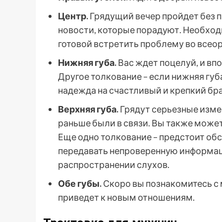
Центр.
Грядущий вечер пройдет без па
новости, которые порадуют. Необход
готовой встретить проблему во всео
Нижняя губа.
Вас ждет поцелуй, и вп
Другое толкование – если нижняя губа
надежда на счастливый и крепкий бра
Верхняя губа.
Грядут серьезные изме
раньше были в связи. Вы также може
Еще одно толкование – предстоит об
передавать непроверенную информаци
распространении слухов.
Обе губы.
Скоро вы познакомитесь с 
приведет к новым отношениям.