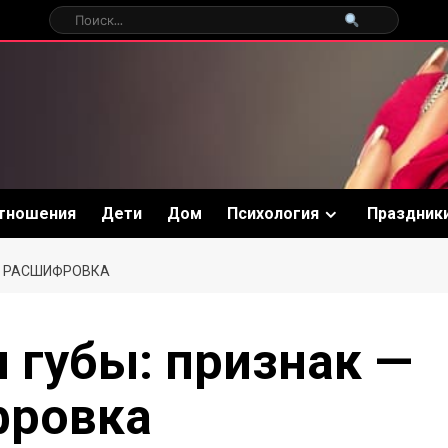
тношения
Дети
Дом
Психология
Праздник
АЯ РАСШИФРОВКА
я губы: признак —
фровка