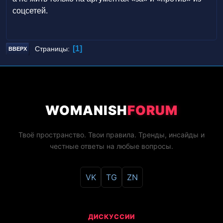
соцсетей.
1
Страницы
ВВЕРХ
WOMANISH
FORUM
Твоё пространство. Твои правила. Тренды, инсайды и
честные ответы на любые вопросы.
VK
TG
ZN
ДИСКУССИИ