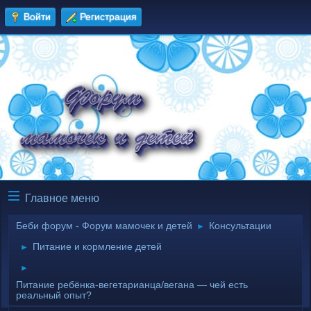
Войти
Регистрация
Главное меню
Беби форум - Форум мамочек и детей
Консультации
►
Питание и кормление детей
►
►
Питание ребёнка‑вегетарианца/вегана — чей есть
реальный опыт?