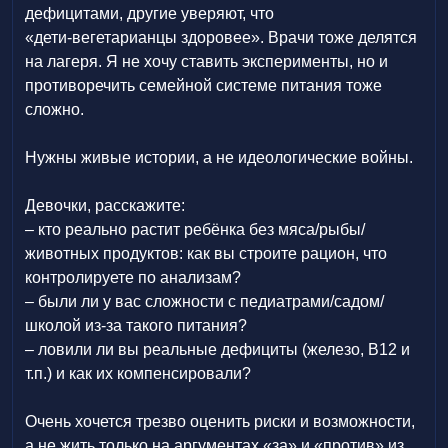
дефицитами, другие уверяют, что
«дети‑вегетарианцы здоровее». Врачи тоже делятся
на лагеря. Я не хочу ставить эксперименты, но и
противоречить семейной системе питания тоже
сложно.
Нужны живые истории, а не идеологические войны.
Девочки, расскажите:
– кто реально растит ребёнка без мяса/рыбы/
животных продуктов: как вы строите рацион, что
контролируете по анализам?
– были ли у вас сложности с педиатрами/садом/
школой из‑за такого питания?
– ловили ли вы реальные дефициты (железо, В12 и
т.п.) и как их компенсировали?
Очень хочется трезво оценить риски и возможности,
а не жить только на аргументах «за» и «против» из