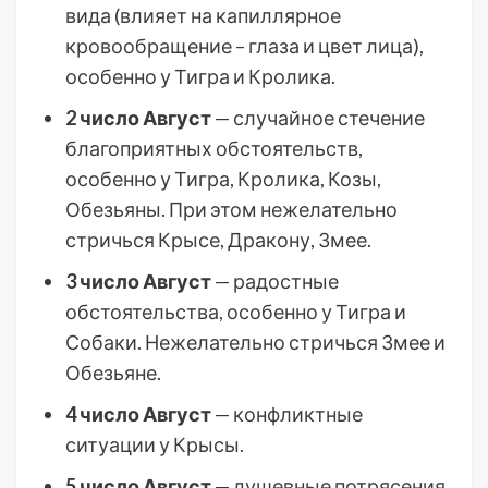
вида (влияет на капиллярное
кровообращение – глаза и цвет лица),
особенно у Тигра и Кролика.
2 число Август
— случайное стечение
благоприятных обстоятельств,
особенно у Тигра, Кролика, Козы,
Обезьяны. При этом нежелательно
стричься Крысе, Дракону, Змее.
3 число Август
— радостные
обстоятельства, особенно у Тигра и
Собаки. Нежелательно стричься Змее и
Обезьяне.
4 число Август
— конфликтные
ситуации у Крысы.
5 число Август
— душевные потрясения