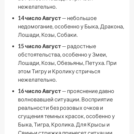
нежелательно.
14 число Август
— небольшое
недомогание, особенно у Быка, Дракона,
Лошади, Козы, Собаки.
15 число Август
— радостные
обстоятельства, особенно у Змеи,
Лошади, Козы, Обезьяны, Петуха. При
этом Тигру и Кролику стричься
нежелательно.
16 число Август
— прояснение давно
волновавшей ситуации. Восприятие
реальности без розовых очков и
сгущения темных красок, особенно у
Быка, Тигра, Кролика. Для Крысы и
Свиньи стрижка принесет ситуации