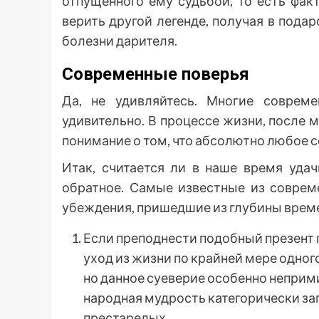
отпущенного ему судьбой, то есть фак
верить другой легенде, получая в пода
болезни дарителя.
Современные поверья
Да, не удивляйтесь. Многие совре
удивительно. В процессе жизни, после
понимание о том, что абсолютно любое 
Итак, считается ли в наше время уда
обратное. Самые известные из соврем
убеждения, пришедшие из глубины врем
Если преподнести подобный презент 
уход из жизни по крайней мере одного
но данное суеверие особенно неприм
народная мудрость категорически за
престарелых.