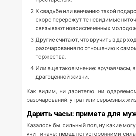
К свадьбе или венчанию такой подаро
скоро перережут те невидимые ниточ
связывают новоиспеченных молодож
Другие считают, что вручить в дар хо
разочарования по отношению к самом
торжества.
Или еще такое мнение: вручая часы, 
драгоценной жизни.
Как видим, ни дарителю, ни одаряемо
разочарований, утрат или серьезных жи
Дарить часы: примета для му
Казалось бы, сильный пол, ну какие мо
учит иначе: перед потусторонними сил