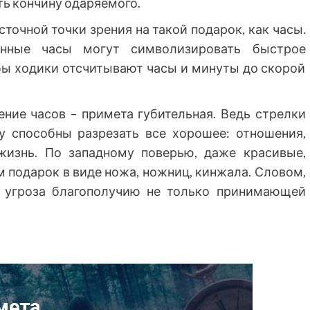
ть кончину одаряемого.
точной точки зрения на такой подарок, как часы.
енные часы могут символизировать быстрое
бы ходики отсчитывают часы и минуты до скорой
ение часов – примета губительная. Ведь стрелки
у способны разрезать все хорошее: отношения,
жизнь. По западному поверью, даже красивые,
м подарок в виде ножа, ножниц, кинжала. Словом,
 а угроза благополучию не только принимающей
ы