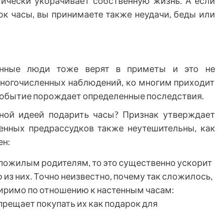
тически укорачивает собственную жизнь. А если
рок часы, вы принимаете также неудачи, беды или
менные люди тоже верят в приметы и это не
 многочисленных наблюдений, ко многим приходит
событие порождает определенные последствия.
чной идеей подарить часы? Признак утверждает
енных предрассудков также неутешительны, как
ен:
пожилым родителям, то это существенно ускорит
 из них. Точно неизвестно, почему так сложилось,
иримо по отношению к настенным часам:
прещает покупать их как подарок для