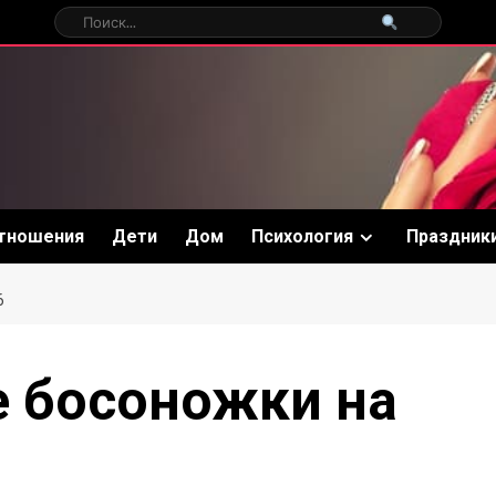
тношения
Дети
Дом
Психология
Праздник
6
 босоножки на