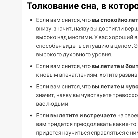
Толкование сна, в котор
Если вам снится, что
вы спокойно ле
внизу, значит, наяву вы достигли вер
высоко над многими. У вас хороший вз
способен видеть ситуацию в целом. Э
высокого духовного уровня.
Если вам снится, что
вы летите и бои
к новым впечатлениям, хотите развива
Если вам снится, что
вы летите и чу
значит, наяву вы чувствуете превосх
вас людьми.
Если
вы летите и встречаете
на свое
вам придется преодолевать какие-то 
придется научиться справляться с н