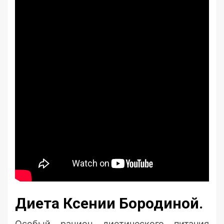
Диета Ксении Бородиной.
Особый рацион диетического питания