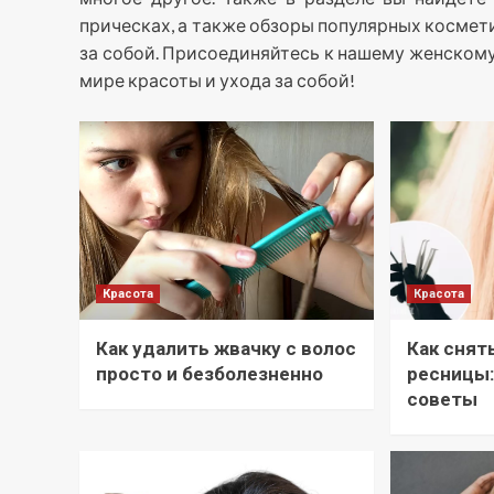
прическах, а также обзоры популярных космет
за собой. Присоединяйтесь к нашему женскому
мире красоты и ухода за собой!
Красота
Красота
Как удалить жвачку с волос
Как снят
просто и безболезненно
ресницы:
советы