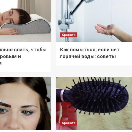
Красота
ильно спать, чтобы
Как помыться, если нет
оровым и
горячей воды: советы
м
Красота