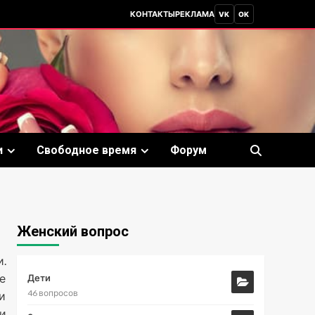
КОНТАКТЫ
РЕКЛАМА
VK
OK
и
Свободное время
Форум
Женский вопрос
.
е
Дети
46 вопросов
и
и