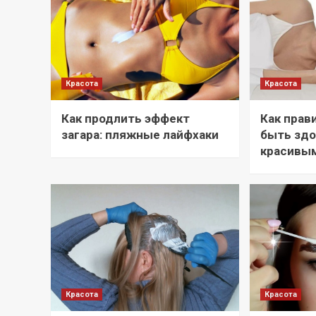
Красота
Красота
Как продлить эффект
Как прав
загара: пляжные лайфхаки
быть зд
красивы
Красота
Красота