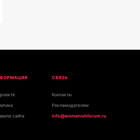
ФОРМАЦИЯ
СВЯЗЬ
проекте
Контакты
литика
Рекламодателям
вила сайта
info@womanishforum.ru