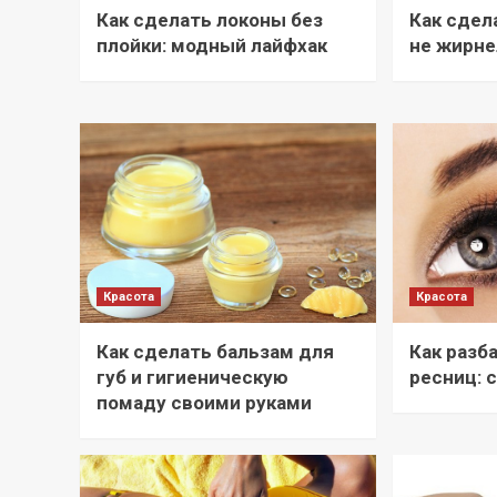
Как сделать локоны без
Как сдел
плойки: модный лайфхак
не жирне
Красота
Красота
Как сделать бальзам для
Как разб
губ и гигиеническую
ресниц: 
помаду своими руками