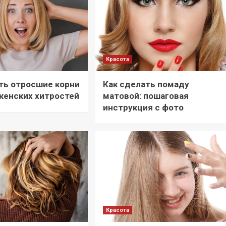
Красота
ть отросшие корни
Как сделать помаду
 женских хитростей
матовой: пошаговая
инструкция с фото
Красота