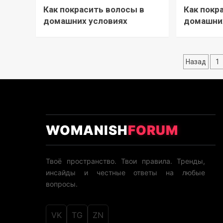
Как покрасить волосы в
Как покр
домашних условиях
домашни
Назад
1
WOMANISH
FORUM
Твоё пространство. Твои правила. Тренды,
инсайды и честные ответы на любые
вопросы.
VK
TG
ZN