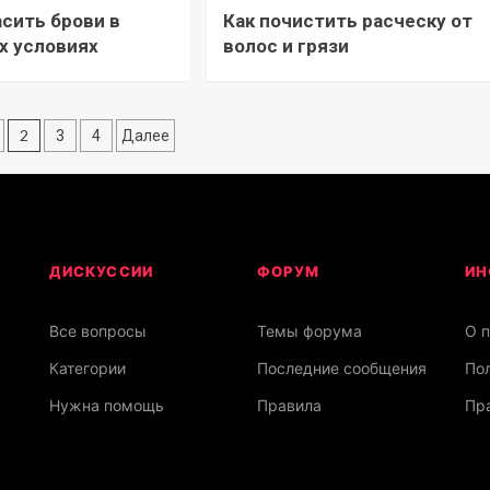
асить брови в
Как почистить расческу от
х условиях
волос и грязи
2
3
4
Далее
ДИСКУССИИ
ФОРУМ
ИН
Все вопросы
Темы форума
О 
Категории
Последние сообщения
По
Нужна помощь
Правила
Пра